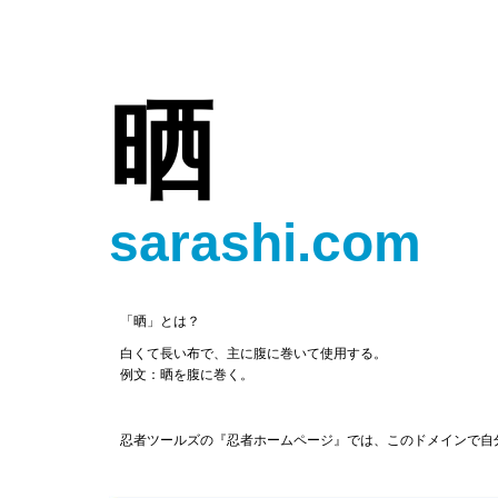
晒
sarashi.com
「晒」とは？
白くて長い布で、主に腹に巻いて使用する。
例文：晒を腹に巻く。
忍者ツールズの『忍者ホームページ』では、このドメインで自