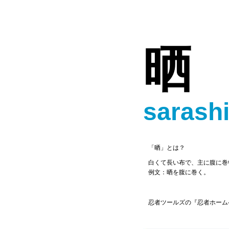
晒
sarash
「晒」とは？
白くて長い布で、主に腹に巻
例文：晒を腹に巻く。
忍者ツールズの『忍者ホーム